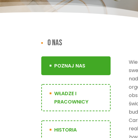
o nas
Wie
POZNAJ NAS
swe
nad
org
WŁADZE I
obs
PRACOWNICY
świ
bud
Car
rea
HISTORIA
żyw