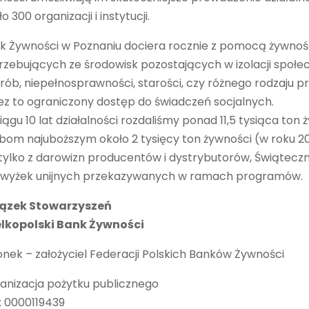
o 300 organizacji i instytucji.
k Żywności w Poznaniu dociera rocznie z pomocą żywnośc
rzebujących ze środowisk pozostających w izolacji społe
rób, niepełnosprawności, starości, czy różnego rodzaju 
ez to ograniczony dostęp do świadczeń socjalnych.
iągu 10 lat działalności rozdaliśmy ponad 11,5 tysiąca to
bom najuboższym około 2 tysięcy ton żywności (w roku 2
 tylko z darowizn producentów i dystrybutorów, Świąteczn
wyżek unijnych przekazywanych w ramach programów.
ązek Stowarzyszeń
lkopolski Bank Żywności
onek – założyciel Federacji Polskich Banków Żywności
anizacja pożytku publicznego
: 0000119439