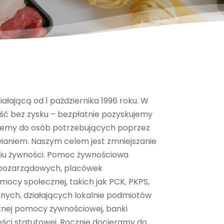
ałającą od 1 października 1996 roku. W
ność bez zysku – bezpłatnie pozyskujemy
rujemy do osób potrzebujących poprzez
ianiem. Naszym celem jest zmniejszanie
niu żywności. Pomoc żywnościowa
i pozarządowych, placówek
ocy społecznej, takich jak PCK, PKPS,
innych, działających lokalnie podmiotów
łatnej pomocy żywnościowej, banki
ości statutowej. Rocznie docieramy do