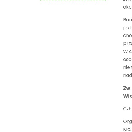
okoł
Ban
pot
cho
prz
W c
oso
nie
nad
Zwi
Wie
Czł
Org
KRS