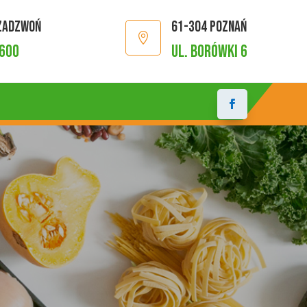
 Zadzwoń
61-304 Poznań

 600
ul. Borówki 6