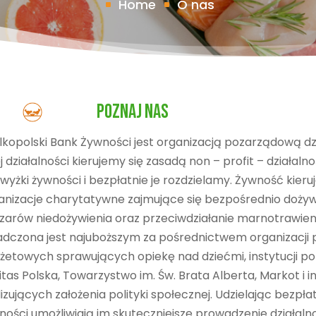
Home
O nas
POZNAJ NAS
lkopolski Bank Żywności jest organizacją pozarządową dzi
j działalności kierujemy się zasadą non – profit – działal
wyżki żywności i bezpłatnie je rozdzielamy. Żywność kie
anizacje charytatywne zajmujące się bezpośrednio dożyw
zarów niedożywienia oraz przeciwdziałanie marnotrawie
adczona jest najuboższym za pośrednictwem organizacj
żetowych sprawujących opiekę nad dziećmi, instytucji pom
itas Polska, Towarzystwo im. Św. Brata Alberta, Markot i 
lizujących założenia polityki społecznej. Udzielając bezp
ności umożliwiają im skuteczniejsze prowadzenie działaln