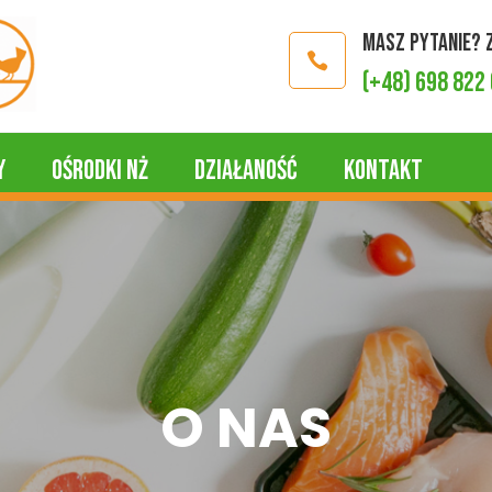
Masz pytanie?

(+48) 698 822
y
Ośrodki NŻ
Działaność
Kontakt
O NAS