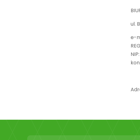
BIU
ul.
e-m
REG
NIP
kon
Adr