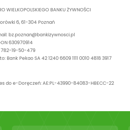
RO WIELKOPOLSKIEGO BANKU ŻYWNOŚCI
 Borówki 6, 61-304 Poznań
ail: bz.poznan@bankizywnosci.pl
ON 630970914
: 782-19-50-479
to: Bank Pekao SA 42 1240 6609 1111 0010 4818 3917
es do e-Doręczeń: AE:PL-43990-84083-HBECC-22